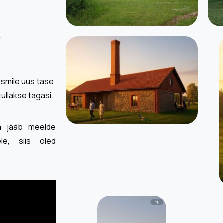
.
ismile uus tase.
tullakse tagasi.
ja jääb meelde
ele, siis oled