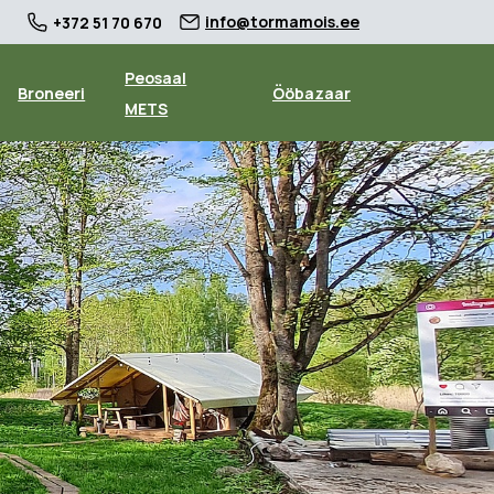
info@tormamois.ee
+372 51 70 670
Peosaal
Broneeri
Ööbazaar
METS