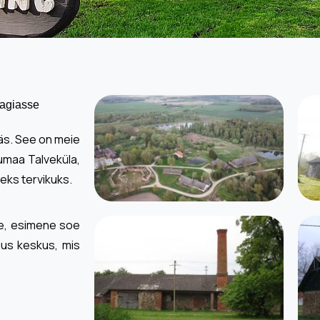
aagiasse
äs. See on meie
umaa Talveküla,
ks tervikuks.
lje, esimene soe
uus keskus, mis