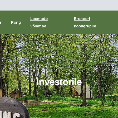
Loomade
Broneeri
r
Rong
Võlumaa
kooligrupile
Investorile