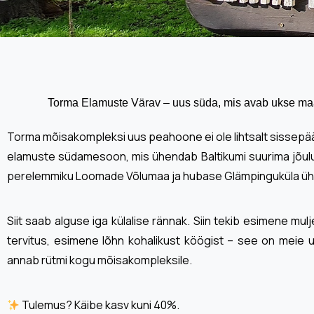
Torma Elamuste Värav – uus süda, mis avab ukse m
Torma mõisakompleksi uus peahoone ei ole lihtsalt sissepä
elamuste südamesoon, mis ühendab Baltikumi suurima jõul
perelemmiku Loomade Võlumaa ja hubase Glämpinguküla ühe
Siit saab alguse iga külalise rännak. Siin tekib esimene mu
tervitus, esimene lõhn kohalikust köögist – see on meie 
annab rütmi kogu mõisakompleksile.
Tulemus? Käibe kasv kuni 40%.