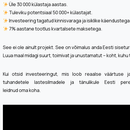
Üle 30 000 külastaja aastas.
Tuleviku potentsiaal 50 000+ külastajat.
Investeering tagatud kinnisvaraga ja isiklike käendustega
7% aastane tootlus kvartalsete maksetega.
See ei ole ainult projekt. See on võimalus anda Eesti sisetur
Luua maal midagi suurt, toimivat ja unustamatut – koht, kuhu 
Kui otsid investeeringut, mis loob reaalse väärtuse 
tuhandetele lastesilmadele ja tänulikule Eesti per
leidnud oma koha.